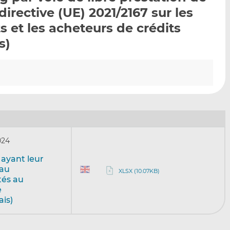
p
r
r
directive (UE) 2021/2167 sur les
a
s
s
s et les acheteurs de crédits
r
u
u
s)
e
r
r
m
L
F
a
i
a
i
n
c
l
k
e
e
b
d
o
I
o
n
k
024
 ayant leur
 au
XLSX (10.07KB)
tés au
e
is)