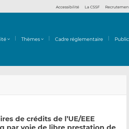
Accessibilité
La CSSF
Recrutemen
ité
Thèmes
Cadre réglementaire
Publi
E
P
P
n
a
a
v
r
r
o
t
t
y
a
a
ires de crédits de l’UE/EEE
e
g
g
par voie de libre prestation de
r
e
e