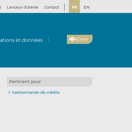
t
Lanceur d’alerte
Contact
FR
EN
eDesk
cations et données
Pertinent pour
Gestionnaires de crédits