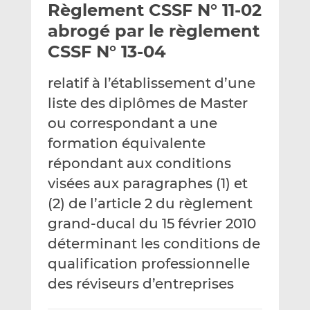
Règlement CSSF N° 11-02
y
a
a
e
g
g
abrogé par le règlement
r
e
e
CSSF N° 13-04
p
r
r
a
s
s
relatif à l’établissement d’une
r
u
u
liste des diplômes de Master
e
r
r
m
L
F
ou correspondant a une
a
i
a
formation équivalente
i
n
c
répondant aux conditions
l
k
e
visées aux paragraphes (1) et
e
b
d
o
(2) de l’article 2 du règlement
I
o
grand-ducal du 15 février 2010
n
k
déterminant les conditions de
qualification professionnelle
des réviseurs d’entreprises