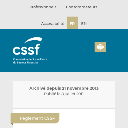
Passer
Professionnels
Consommateurs
au
contenu
Accessibilité
FR
EN
Archivé depuis 21 novembre 2013
Publié le 8 juillet 2011
E
P
P
n
a
a
Règlement CSSF
v
r
r
o
t
t