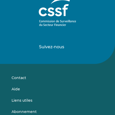
Suivez-nous
Suivez-
Suivez-
nous
nous
sur
sur
LinkedIn
Vimeo
Contact
Aide
Liens utiles
Abonnement