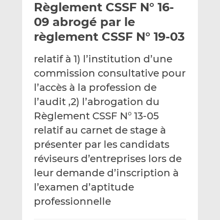
Règlement CSSF N° 16-
y
a
a
e
g
g
09 abrogé par le
r
e
e
règlement CSSF N° 19-03
p
r
r
a
s
s
relatif à 1) l’institution d’une
r
u
u
commission consultative pour
e
r
r
m
L
F
l’accès à la profession de
a
i
a
l’audit ,2) l’abrogation du
i
n
c
Règlement CSSF N° 13-05
l
k
e
relatif au carnet de stage à
e
b
d
o
présenter par les candidats
I
o
réviseurs d’entreprises lors de
n
k
leur demande d’inscription à
l’examen d’aptitude
professionnelle