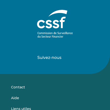
Suivez-nous
Suivez-
Suivez-
nous
nous
sur
sur
LinkedIn
Vimeo
Contact
Aide
Liens utiles