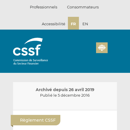
Passer
Professionnels
Consommateurs
au
contenu
Accessibilité
FR
EN
Archivé depuis 26 avril 2019
Publié le 5 décembre 2016
E
P
P
n
a
a
Règlement CSSF
v
r
r
o
t
t