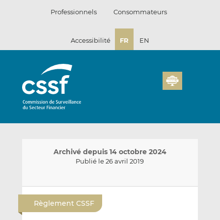
Passer
Professionnels
Consommateurs
au
contenu
Accessibilité
FR
EN
Archivé depuis 14 octobre 2024
Publié le 26 avril 2019
E
P
P
n
a
a
Règlement CSSF
v
r
r
o
t
t