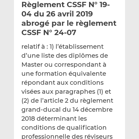
Règlement CSSF N° 19-
y
a
a
e
g
g
04 du 26 avril 2019
r
e
e
abrogé par le règlement
p
r
r
CSSF N° 24-07
a
s
s
r
u
u
relatif à : 1) l’établissement
e
r
r
m
L
F
d’une liste des diplômes de
a
i
a
Master ou correspondant à
i
n
c
une formation équivalente
l
k
e
répondant aux conditions
e
b
d
o
visées aux paragraphes (1) et
I
o
(2) de l’article 2 du règlement
n
k
grand-ducal du 14 décembre
2018 déterminant les
conditions de qualification
professionnelle des réviseurs