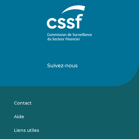
Suivez-nous
Suivez-
Suivez-
nous
nous
sur
sur
LinkedIn
Vimeo
Contact
Aide
Liens utiles