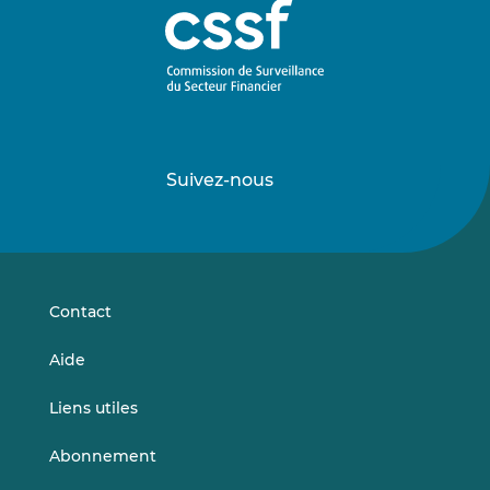
Suivez-nous
Suivez-
Suivez-
nous
nous
sur
sur
LinkedIn
Vimeo
Contact
Aide
Liens utiles
Abonnement