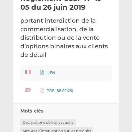
e
g
g
05 du 26 juin 2019
r
e
e
p
r
r
portant interdiction de la
a
s
s
commercialisation, de la
r
u
u
distribution ou de la vente
e
r
r
m
L
F
d’options binaires aux clients
a
i
a
de détail
i
n
c
l
k
e
e
b
LIEN
d
o
I
o
PDF (88.02KB)
n
k
Mots clés
Déclarations de transactions
Mesures d'intervention sur les produits