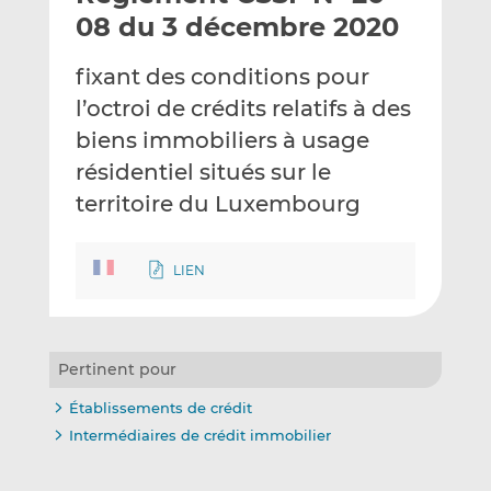
e
g
g
08 du 3 décembre 2020
r
e
e
p
r
r
fixant des conditions pour
a
s
s
l’octroi de crédits relatifs à des
r
u
u
biens immobiliers à usage
e
r
r
m
L
F
résidentiel situés sur le
a
i
a
territoire du Luxembourg
i
n
c
l
k
e
e
b
LIEN
d
o
I
o
n
k
Pertinent pour
Établissements de crédit
Intermédiaires de crédit immobilier