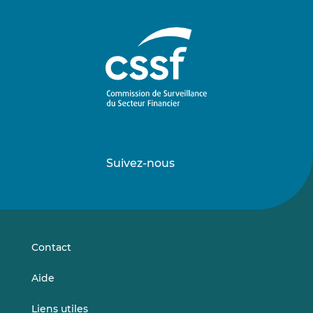
Suivez-nous
Suivez-
Suivez-
nous
nous
sur
sur
LinkedIn
Vimeo
Contact
Aide
Liens utiles