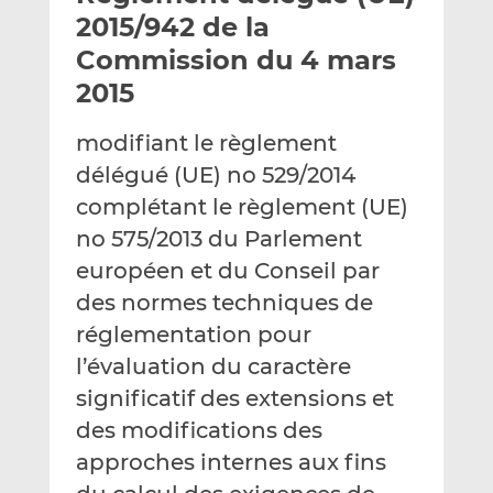
e
g
g
2015/942 de la
r
e
e
Commission du 4 mars
p
r
r
2015
a
s
s
r
u
u
modifiant le règlement
e
r
r
m
L
F
délégué (UE) no 529/2014
a
i
a
complétant le règlement (UE)
i
n
c
no 575/2013 du Parlement
l
k
e
européen et du Conseil par
e
b
d
o
des normes techniques de
I
o
réglementation pour
n
k
l’évaluation du caractère
significatif des extensions et
des modifications des
approches internes aux fins