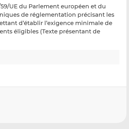
p
r
r
4/59/UE du Parlement européen et du
a
s
s
niques de réglementation précisant les
r
u
u
ttant d’établir l’exigence minimale de
e
r
r
m
L
F
nts éligibles (Texte présentant de
a
i
a
i
n
c
l
k
e
e
b
d
o
I
o
n
k