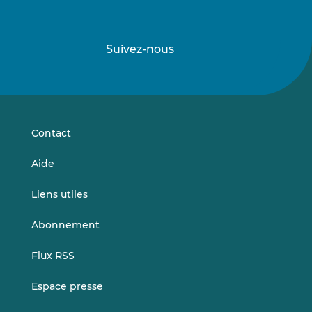
Suivez-nous
Suivez-
Suivez-
nous
nous
sur
sur
LinkedIn
Vimeo
Contact
Aide
Liens utiles
Abonnement
Flux RSS
Espace presse