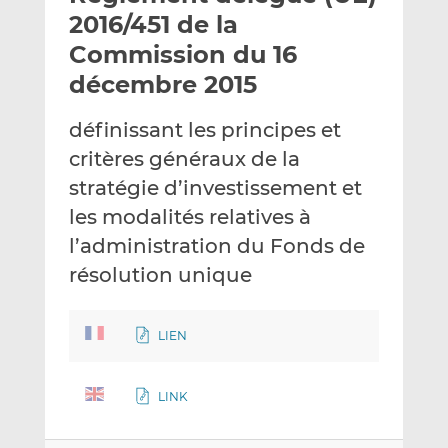
e
g
g
2016/451 de la
r
e
e
Commission du 16
p
r
r
décembre 2015
a
s
s
r
u
u
définissant les principes et
e
r
r
m
L
F
critères généraux de la
a
i
a
stratégie d’investissement et
i
n
c
les modalités relatives à
l
k
e
l’administration du Fonds de
e
b
d
o
résolution unique
I
o
n
k
LIEN
LINK