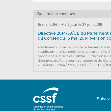
Documents connexes
15 mai 2014
-
Mis à jour le 27 juin 2019
Directive 2014/59/UE du Parlement
du Conseil du 15 mai 2014 (version c
établissant un cadre pour le redressement et 
établissements de crédit et des entreprises d
modifiant la directive 82/891/CEE du Conseil a
directives du Parlement européen et du Cons
2002/47/CE, 2004/25/CE, 2005/56/CE, 2007/36/C
Suivez