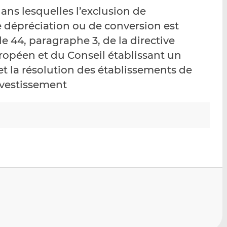
p
r
r
ans lesquelles l’exclusion de
a
s
s
e dépréciation ou de conversion est
r
u
u
le 44, paragraphe 3, de la directive
e
r
r
m
L
F
opéen et du Conseil établissant un
a
i
a
t la résolution des établissements de
i
n
c
investissement
l
k
e
e
b
d
o
I
o
n
k