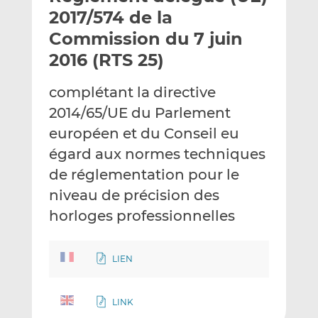
e
g
g
2017/574 de la
r
e
e
Commission du 7 juin
p
r
r
2016 (RTS 25)
a
s
s
r
u
u
complétant la directive
e
r
r
m
L
F
2014/65/UE du Parlement
a
i
a
européen et du Conseil eu
i
n
c
égard aux normes techniques
l
k
e
de réglementation pour le
e
b
d
o
niveau de précision des
I
o
horloges professionnelles
n
k
LIEN
LINK