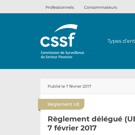
Passer
Professionnels
Consommateurs
au
contenu
Types d’ent
Publié le 7 février 2017
Règlement UE
Règlement délégué (UE
7 février 2017