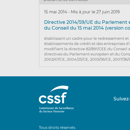
15 mai 2014
-
Mis à jour le 27 juin 2019
Directive 2014/59/UE du Parlement
du Conseil du 15 mai 2014 (version c
établissant un cadre pour le redressement et 
établissements de crédit et des entreprises d
modifiant la directive 82/891/CEE du Conseil a
directives du Parlement européen et du Cons
2002/47/CE, 2004/25/CE, 2005/56/CE, 2007/36/C
Suivez
Tous droits réservés.