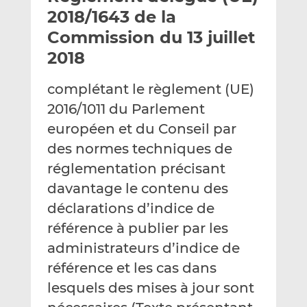
e
g
g
2018/1643 de la
r
e
e
Commission du 13 juillet
p
r
r
2018
a
s
s
r
u
u
complétant le règlement (UE)
e
r
r
m
L
F
2016/1011 du Parlement
a
i
a
européen et du Conseil par
i
n
c
des normes techniques de
l
k
e
réglementation précisant
e
b
d
o
davantage le contenu des
I
o
déclarations d’indice de
n
k
référence à publier par les
administrateurs d’indice de
référence et les cas dans
lesquels des mises à jour sont