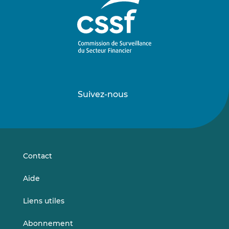
Suivez-nous
Suivez-
Suivez-
nous
nous
sur
sur
LinkedIn
Vimeo
Contact
Aide
Liens utiles
Abonnement