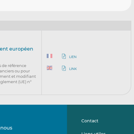
ment européen
LIEN
s de référence
LINK
nanciers ou pour
ement et modifiant
règlement (UE) n°
Contact
-nous
Suivez-
Suivez-
Liens utiles