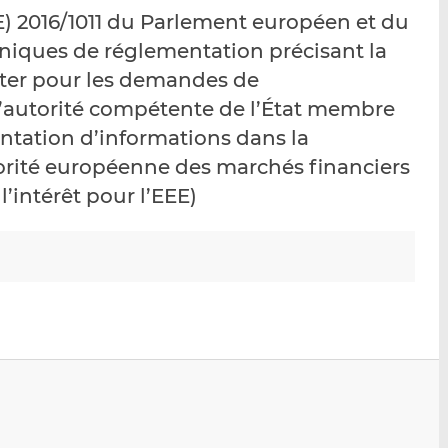
p
r
r
) 2016/1011 du Parlement européen et du
a
s
s
niques de réglementation précisant la
r
u
u
cter pour les demandes de
e
r
r
m
L
F
’autorité compétente de l’État membre
a
i
a
entation d’informations dans la
i
n
c
torité européenne des marchés financiers
l
k
e
e
b
’intérêt pour l’EEE)
d
o
I
o
n
k