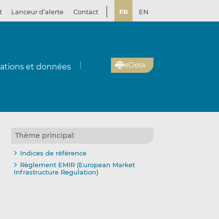
t
Lanceur d’alerte
Contact
FR
EN
eDesk
cations et données
Thème principal:
Indices de référence
Règlement EMIR (European Market
Infrastructure Regulation)