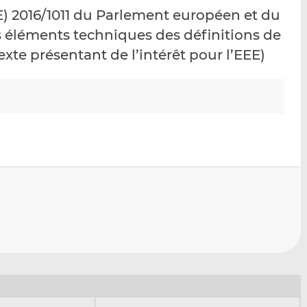
p
r
r
) 2016/1011 du Parlement européen et du
a
s
s
s éléments techniques des définitions de
r
u
u
Texte présentant de l’intérêt pour l’EEE)
e
r
r
m
L
F
a
i
a
i
n
c
l
k
e
e
b
d
o
I
o
n
k