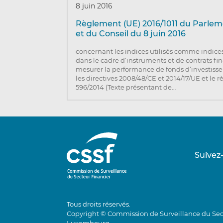
8 juin 2016
Règlement (UE) 2016/1011 du Parle
et du Conseil du 8 juin 2016
concernant les indices utilisés comme indice
dans le cadre d’instruments et de contrats fi
mesurer la performance de fonds d’investiss
les directives 2008/48/CE et 2014/17/UE et le 
596/2014 (Texte présentant de…
Suivez
Tous droits réservés.
Copyright © Commission de Surveillance du Sec