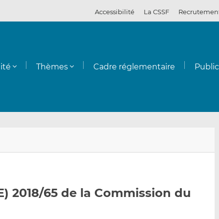
Accessibilité
La CSSF
Recrutemen
ité
Thèmes
Cadre réglementaire
Publi
E
P
P
n
a
a
v
r
r
o
t
t
y
a
a
) 2018/65 de la Commission du
e
g
g
r
e
e