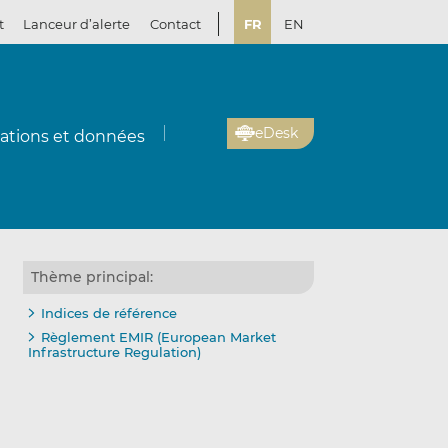
t
Lanceur d’alerte
Contact
FR
EN
eDesk
cations et données
Thème principal:
Indices de référence
Règlement EMIR (European Market
Infrastructure Regulation)