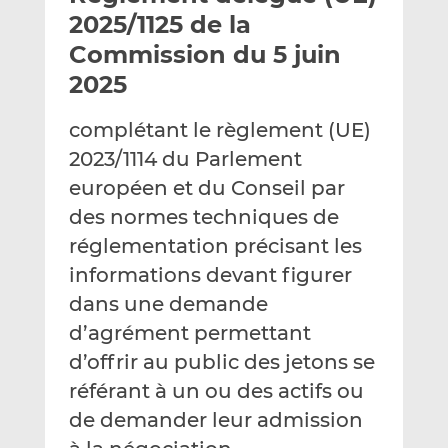
e
g
g
2025/1125 de la
r
e
e
Commission du 5 juin
p
r
r
2025
a
s
s
r
u
u
complétant le règlement (UE)
e
r
r
m
L
F
2023/1114 du Parlement
a
i
a
européen et du Conseil par
i
n
c
des normes techniques de
l
k
e
réglementation précisant les
e
b
d
o
informations devant figurer
I
o
dans une demande
n
k
d’agrément permettant
d’offrir au public des jetons se
référant à un ou des actifs ou
de demander leur admission