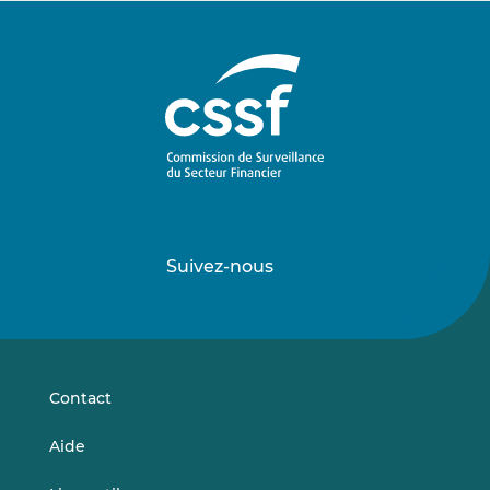
Suivez-nous
Suivez-
Suivez-
nous
nous
sur
sur
LinkedIn
Vimeo
Contact
Aide