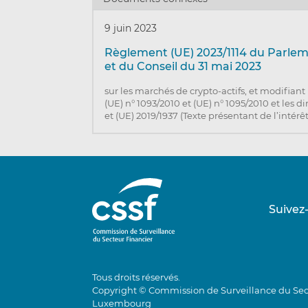
9 juin 2023
Règlement (UE) 2023/1114 du Parle
et du Conseil du 31 mai 2023
sur les marchés de crypto-actifs, et modifian
(UE) n° 1093/2010 et (UE) n° 1095/2010 et les d
et (UE) 2019/1937 (Texte présentant de l’intérê
Suivez
Tous droits réservés.
Copyright © Commission de Surveillance du Sec
Luxembourg