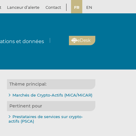
t
Lanceur d’alerte
Contact
FR
EN
eDesk
cations et données
Thème principal:
Marchés de Crypto-Actifs (MiCA/MiCAR)
Pertinent pour
Prestataires de services sur crypto-
actifs (PSCA)