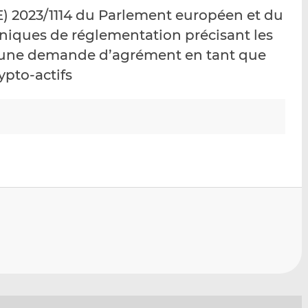
p
r
r
) 2023/1114 du Parlement européen et du
a
s
s
niques de réglementation précisant les
r
u
u
s une demande d’agrément en tant que
e
r
r
m
L
F
ypto-actifs
a
i
a
i
n
c
l
k
e
e
b
d
o
I
o
n
k