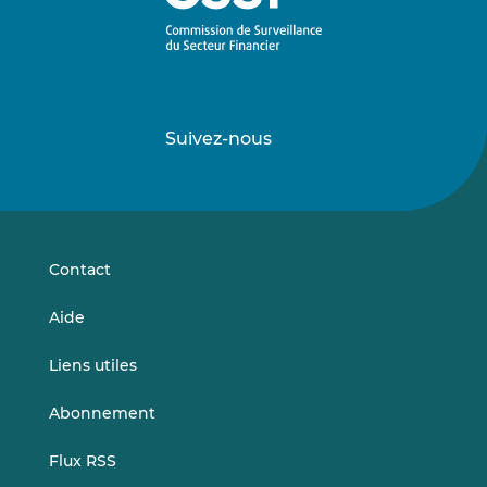
Suivez-nous
Suivez-
Suivez-
nous
nous
sur
sur
LinkedIn
Vimeo
Contact
Aide
Liens utiles
Abonnement
Flux RSS