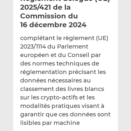
e
g
g
2025/421 de la
r
e
e
Commission du
p
r
r
16 décembre 2024
a
s
s
r
u
u
complétant le règlement (UE)
e
r
r
m
L
F
2023/1114 du Parlement
a
i
a
européen et du Conseil par
i
n
c
des normes techniques de
l
k
e
réglementation précisant les
e
b
d
o
données nécessaires au
I
o
classement des livres blancs
n
k
sur les crypto-actifs et les
modalités pratiques visant à
garantir que ces données sont
lisibles par machine