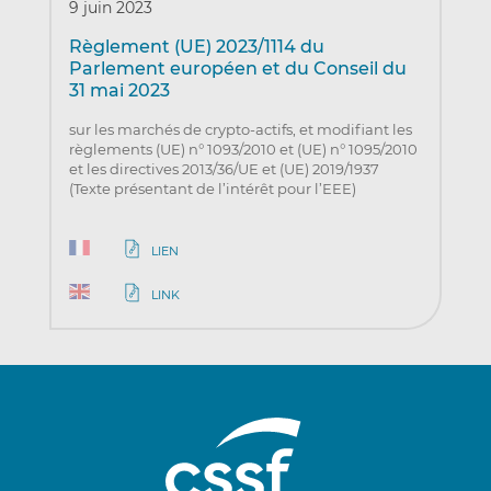
9 juin 2023
Règlement (UE) 2023/1114 du
Parlement européen et du Conseil du
31 mai 2023
sur les marchés de crypto-actifs, et modifiant les
règlements (UE) n° 1093/2010 et (UE) n° 1095/2010
et les directives 2013/36/UE et (UE) 2019/1937
(Texte présentant de l’intérêt pour l’EEE)
LIEN
LINK