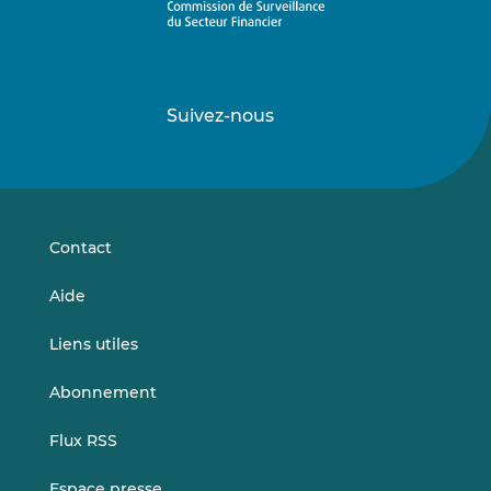
Suivez-nous
Suivez-
Suivez-
nous
nous
sur
sur
LinkedIn
Vimeo
Contact
Aide
Liens utiles
Abonnement
Flux RSS
Espace presse