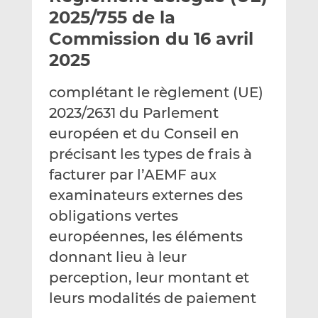
e
g
g
2025/755 de la
r
e
e
Commission du 16 avril
p
r
r
2025
a
s
s
r
u
u
complétant le règlement (UE)
e
r
r
m
L
F
2023/2631 du Parlement
a
i
a
européen et du Conseil en
i
n
c
précisant les types de frais à
l
k
e
facturer par l’AEMF aux
e
b
d
o
examinateurs externes des
I
o
obligations vertes
n
k
européennes, les éléments
donnant lieu à leur
perception, leur montant et
leurs modalités de paiement