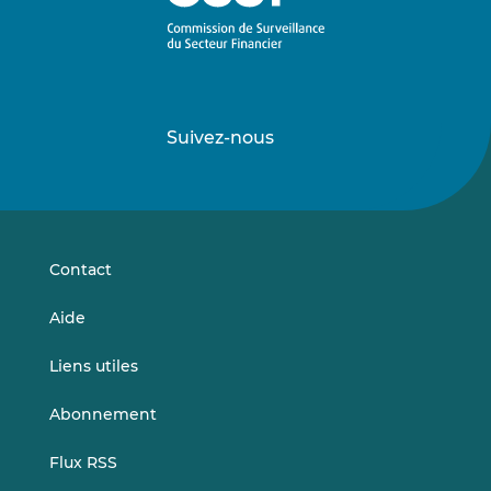
Suivez-nous
Suivez-
Suivez-
nous
nous
sur
sur
LinkedIn
Vimeo
Contact
Aide
Liens utiles
Abonnement
Flux RSS