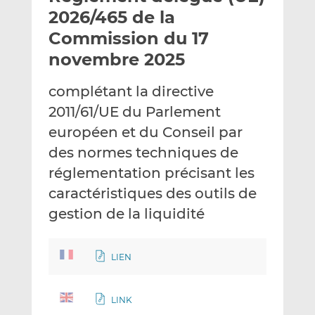
e
g
g
2026/465 de la
r
e
e
Commission du 17
p
r
r
novembre 2025
a
s
s
r
u
u
complétant la directive
e
r
r
m
L
F
2011/61/UE du Parlement
a
i
a
européen et du Conseil par
i
n
c
des normes techniques de
l
k
e
réglementation précisant les
e
b
d
o
caractéristiques des outils de
I
o
gestion de la liquidité
n
k
LIEN
LINK