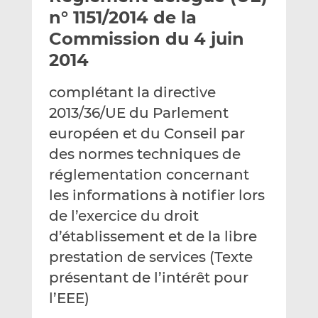
e
g
g
n° 1151/2014 de la
r
e
e
Commission du 4 juin
p
r
r
2014
a
s
s
r
u
u
complétant la directive
e
r
r
m
L
F
2013/36/UE du Parlement
a
i
a
européen et du Conseil par
i
n
c
des normes techniques de
l
k
e
réglementation concernant
e
b
d
o
les informations à notifier lors
I
o
de l’exercice du droit
n
k
d’établissement et de la libre
prestation de services (Texte
présentant de l’intérêt pour
l’EEE)