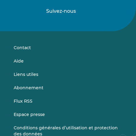
Suivez-nous
Suivez-
Suivez-
nous
nous
sur
sur
LinkedIn
Vimeo
Contact
Aide
Liens utiles
Abonnement
Flux RSS
Espace presse
Conditions générales d’utilisation et protection
des données