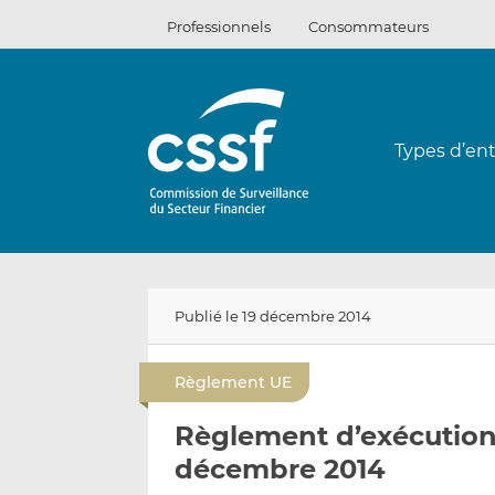
Passer
Professionnels
Consommateurs
au
contenu
Types d’ent
Publié le 19 décembre 2014
Règlement UE
Règlement d’exécution 
décembre 2014