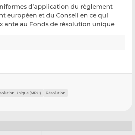
p
r
r
uniformes d’application du règlement
a
s
s
nt européen et du Conseil en ce qui
r
u
u
ex ante au Fonds de résolution unique
e
r
r
m
L
F
a
i
a
i
n
c
l
k
e
e
b
d
o
I
o
n
k
solution Unique (MRU)
Résolution