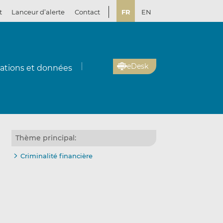
t
Lanceur d’alerte
Contact
FR
EN
eDesk
cations et données
Thème principal:
Criminalité financière