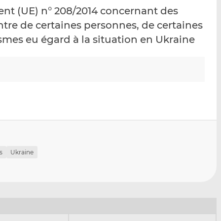
p
r
r
nt (UE) n° 208/2014 concernant des
a
s
s
ontre de certaines personnes, de certaines
r
u
u
ismes eu égard à la situation en Ukraine
e
r
r
m
L
F
a
i
a
i
n
c
l
k
e
e
b
d
o
I
o
n
k
s
Ukraine