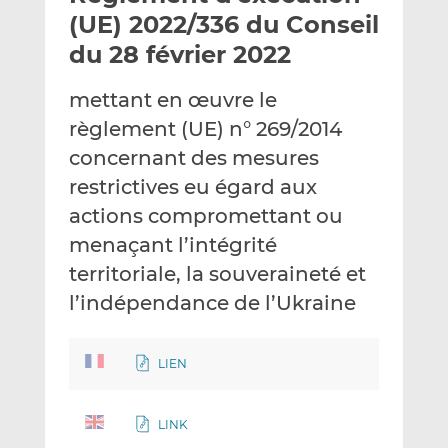
e
g
g
(UE) 2022/336 du Conseil
r
e
e
du 28 février 2022
p
r
r
a
s
s
mettant en œuvre le
r
u
u
règlement (UE) n° 269/2014
e
r
r
m
L
F
concernant des mesures
a
i
a
restrictives eu égard aux
i
n
c
actions compromettant ou
l
k
e
menaçant l’intégrité
e
b
d
o
territoriale, la souveraineté et
I
o
l’indépendance de l’Ukraine
n
k
LIEN
LINK