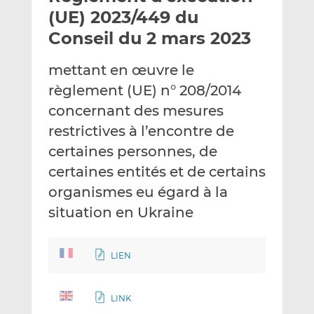
e
g
g
(UE) 2023/449 du
r
e
e
Conseil du 2 mars 2023
p
r
r
a
s
s
mettant en œuvre le
r
u
u
règlement (UE) n° 208/2014
e
r
r
m
L
F
concernant des mesures
a
i
a
restrictives à l’encontre de
i
n
c
certaines personnes, de
l
k
e
certaines entités et de certains
e
b
d
o
organismes eu égard à la
I
o
situation en Ukraine
n
k
LIEN
LINK