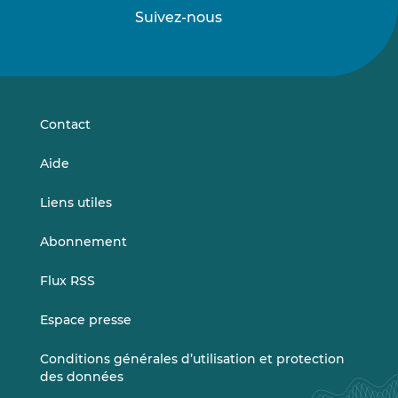
Suivez-nous
Suivez-
Suivez-
nous
nous
sur
sur
LinkedIn
Vimeo
Contact
Aide
Liens utiles
Abonnement
Flux RSS
Espace presse
Conditions générales d’utilisation et protection
des données