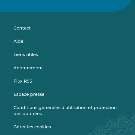
nous
nous
sur
sur
LinkedIn
Vimeo
Contact
Aide
Liens utiles
Abonnement
Flux RSS
Espace presse
Conditions générales d’utilisation et protection
des données
Gérer les cookies