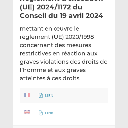
e
g
g
(UE) 2024/1172 du
r
e
e
Conseil du 19 avril 2024
p
r
r
a
s
s
mettant en œuvre le
r
u
u
règlement (UE) 2020/1998
e
r
r
m
L
F
concernant des mesures
a
i
a
restrictives en réaction aux
i
n
c
graves violations des droits de
l
k
e
l’homme et aux graves
e
b
d
o
atteintes à ces droits
I
o
n
k
LIEN
LINK