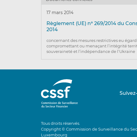
17 mars 2014
Règlement (UE) n° 269/2014 du Cons
2014
concernant des mesures restrictives eu égard
compromettant ou menaçant l’intégrité territo
souveraineté et l’indépendance de l’Ukraine
Suivez
Tous droits réservés.
Copyright © Commission de Surveillance du Sec
Luxembourg