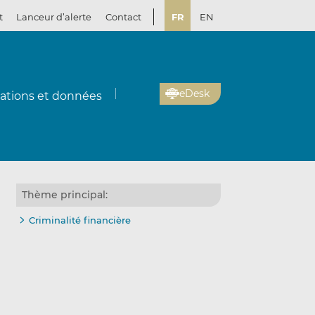
t
Lanceur d’alerte
Contact
FR
EN
eDesk
cations et données
Thème principal:
Criminalité financière