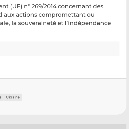
p
r
r
nt (UE) n° 269/2014 concernant des
a
s
s
rd aux actions compromettant ou
r
u
u
iale, la souveraineté et l’indépendance
e
r
r
m
L
F
a
i
a
i
n
c
l
k
e
e
b
d
o
I
o
n
k
s
Ukraine