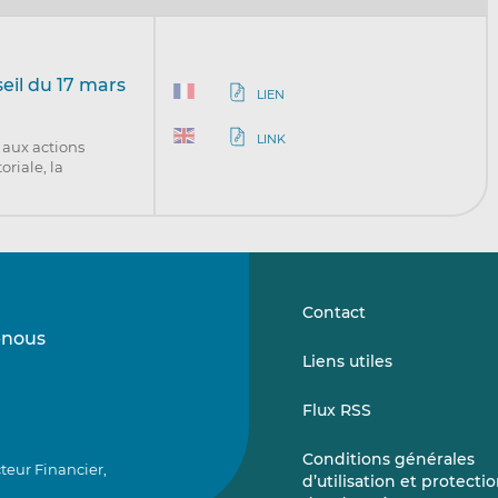
eil du 17 mars
LIEN
LINK
 aux actions
riale, la
Contact
-nous
Suivez-
Suivez-
Liens utiles
nous
nous
sur
sur
Flux RSS
LinkedIn
Vimeo
Conditions générales
teur Financier,
d’utilisation et protecti