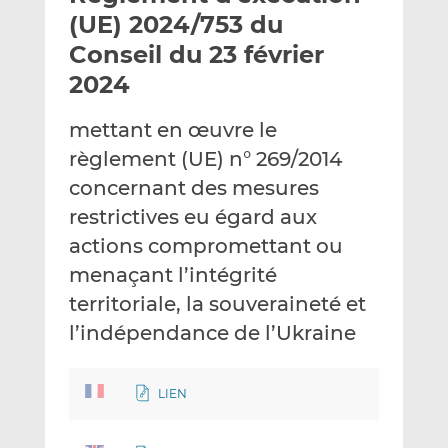
e
g
g
(UE) 2024/753 du
r
e
e
Conseil du 23 février
p
r
r
2024
a
s
s
r
u
u
mettant en œuvre le
e
r
r
m
L
F
règlement (UE) n° 269/2014
a
i
a
concernant des mesures
i
n
c
restrictives eu égard aux
l
k
e
actions compromettant ou
e
b
d
o
menaçant l’intégrité
I
o
territoriale, la souveraineté et
n
k
l’indépendance de l’Ukraine
LIEN