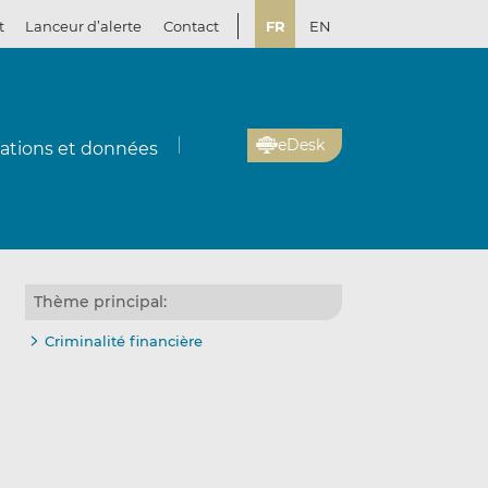
t
Lanceur d’alerte
Contact
FR
EN
eDesk
cations et données
Thème principal:
Criminalité financière