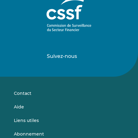
Suivez-nous
Suivez-
Suivez-
nous
nous
sur
sur
LinkedIn
Vimeo
Contact
Aide
Liens utiles
Abonnement