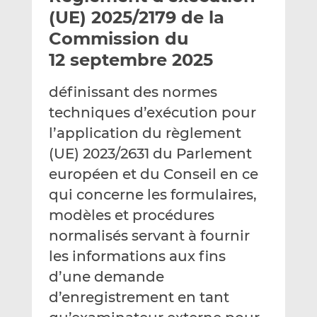
e
g
g
(UE) 2025/2179 de la
r
e
e
Commission du
p
r
r
12 septembre 2025
a
s
s
r
u
u
définissant des normes
e
r
r
m
L
F
techniques d’exécution pour
a
i
a
l’application du règlement
i
n
c
(UE) 2023/2631 du Parlement
l
k
e
européen et du Conseil en ce
e
b
d
o
qui concerne les formulaires,
I
o
modèles et procédures
n
k
normalisés servant à fournir
les informations aux fins
d’une demande
d’enregistrement en tant