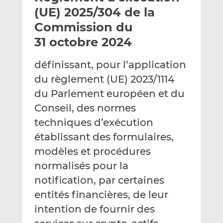
e
g
g
(UE) 2025/304 de la
r
e
e
Commission du
p
r
r
31 octobre 2024
a
s
s
r
u
u
définissant, pour l’application
e
r
r
m
L
F
du règlement (UE) 2023/1114
a
i
a
du Parlement européen et du
i
n
c
Conseil, des normes
l
k
e
techniques d’exécution
e
b
d
o
établissant des formulaires,
I
o
modèles et procédures
n
k
normalisés pour la
notification, par certaines
entités financières, de leur
intention de fournir des