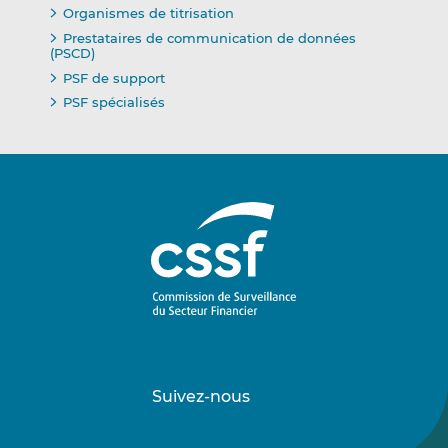
Organismes de titrisation
Prestataires de communication de données
(PSCD)
PSF de support
PSF spécialisés
Suivez-nous
Suivez-
Suivez-
nous
nous