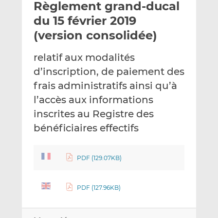
Règlement grand-ducal
y
a
a
e
g
g
du 15 février 2019
r
e
e
(version consolidée)
p
r
r
a
s
s
relatif aux modalités
r
u
u
d’inscription, de paiement des
e
r
r
m
L
F
frais administratifs ainsi qu’à
a
i
a
l’accès aux informations
i
n
c
inscrites au Registre des
l
k
e
bénéficiaires effectifs
e
b
d
o
I
o
PDF (129.07KB)
n
k
PDF (127.96KB)