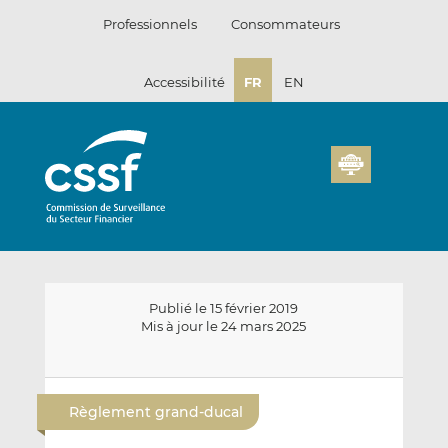
Passer
Professionnels
Consommateurs
au
contenu
Accessibilité
FR
EN
Publié le 15 février 2019
Mis à jour le 24 mars 2025
E
P
P
n
a
a
Règlement grand-ducal
v
r
r
o
t
t