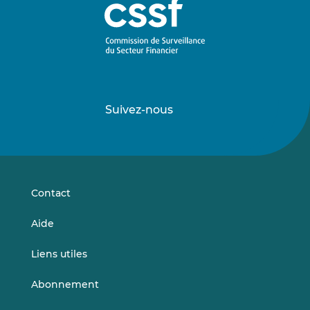
Suivez-nous
Suivez-
Suivez-
nous
nous
sur
sur
LinkedIn
Vimeo
Contact
Aide
Liens utiles
Abonnement