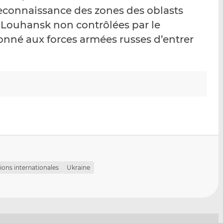
p
r
r
 reconnaissance des zones des oblasts
a
s
s
 Louhansk non contrôlées par le
r
u
u
onné aux forces armées russes d’entrer
e
r
r
m
L
F
a
i
a
i
n
c
l
k
e
e
b
d
o
I
o
n
k
ions internationales
Ukraine