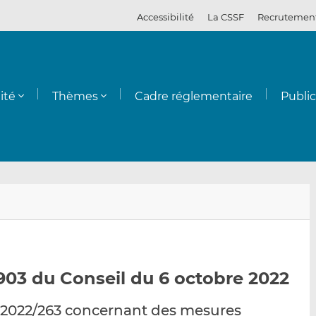
Accessibilité
La CSSF
Recrutemen
ité
Thèmes
Cadre réglementaire
Publi
E
P
P
n
a
a
v
r
r
o
t
t
y
a
a
903 du Conseil du 6 octobre 2022
e
g
g
r
e
e
 2022/263 concernant des mesures