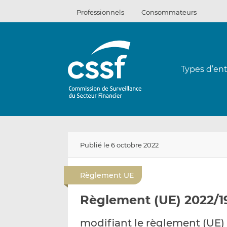
Passer
Professionnels
Consommateurs
au
contenu
Types d’ent
Publié le 6 octobre 2022
Règlement UE
Règlement (UE) 2022/1
modifiant le règlement (UE)