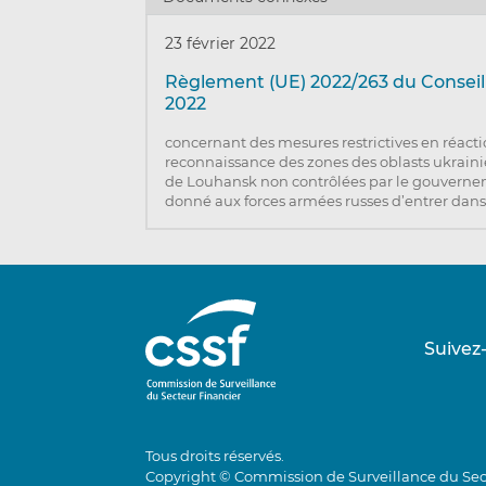
23 février 2022
Règlement (UE) 2022/263 du Conseil 
2022
concernant des mesures restrictives en réacti
reconnaissance des zones des oblasts ukrain
de Louhansk non contrôlées par le gouvernem
donné aux forces armées russes d’entrer dans
Suivez
Tous droits réservés.
Copyright © Commission de Surveillance du Sec