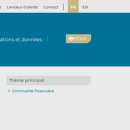
t
Lanceur d’alerte
Contact
FR
EN
eDesk
cations et données
Thème principal:
Criminalité financière