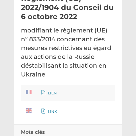
e
g
g
2022/1904 du Conseil du
r
e
e
6 octobre 2022
p
r
r
a
s
s
modifiant le règlement (UE)
r
u
u
n° 833/2014 concernant des
e
r
r
m
L
F
mesures restrictives eu égard
a
i
a
aux actions de la Russie
i
n
c
déstabilisant la situation en
l
k
e
Ukraine
e
b
d
o
I
o
LIEN
n
k
LINK
Mots clés