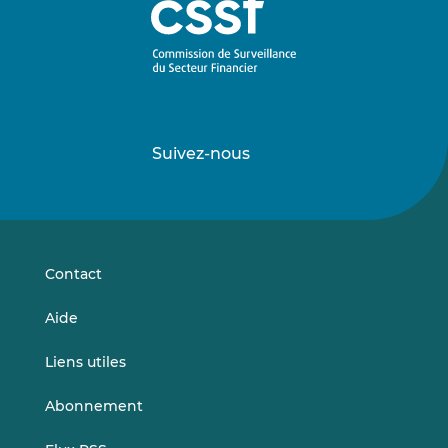
Suivez-nous
Suivez-
Suivez-
nous
nous
sur
sur
LinkedIn
Vimeo
Contact
Aide
Liens utiles
Abonnement