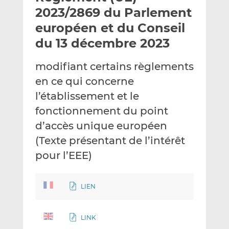
e
g
g
2023/2869 du Parlement
r
e
e
européen et du Conseil
p
r
r
du 13 décembre 2023
a
s
s
r
u
u
modifiant certains règlements
e
r
r
m
L
F
en ce qui concerne
a
i
a
l’établissement et le
i
n
c
fonctionnement du point
l
k
e
d’accès unique européen
e
b
d
o
(Texte présentant de l’intérêt
I
o
pour l’EEE)
n
k
LIEN
LINK