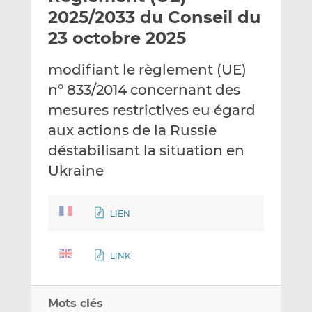
e
g
g
2025/2033 du Conseil du
r
e
e
23 octobre 2025
p
r
r
a
s
s
modifiant le règlement (UE)
r
u
u
n° 833/2014 concernant des
e
r
r
m
L
F
mesures restrictives eu égard
a
i
a
aux actions de la Russie
i
n
c
déstabilisant la situation en
l
k
e
Ukraine
e
b
d
o
I
o
LIEN
n
k
LINK
Mots clés