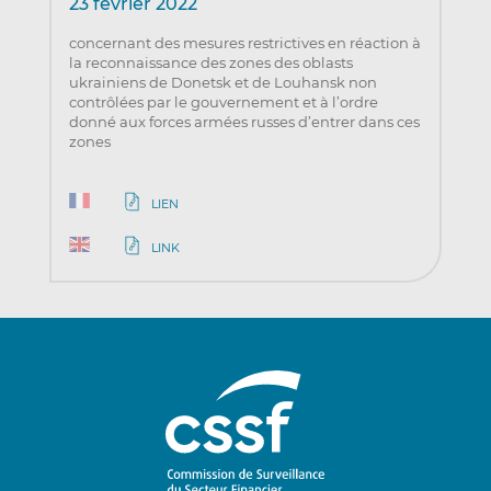
23 février 2022
concernant des mesures restrictives en réaction à
la reconnaissance des zones des oblasts
ukrainiens de Donetsk et de Louhansk non
contrôlées par le gouvernement et à l’ordre
donné aux forces armées russes d’entrer dans ces
zones
LIEN
LINK