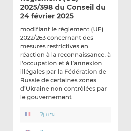
e
g
g
2025/398 du Conseil du
r
e
e
24 février 2025
p
r
r
a
s
s
modifiant le règlement (UE)
r
u
u
2022/263 concernant des
e
r
r
m
L
F
mesures restrictives en
a
i
a
réaction à la reconnaissance, à
i
n
c
l’occupation et à l’annexion
l
k
e
illégales par la Fédération de
e
b
d
o
Russie de certaines zones
I
o
d’Ukraine non contrôlées par
n
k
le gouvernement
LIEN