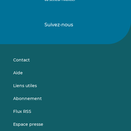
Suivez-nous
Suivez-
Suivez-
nous
nous
sur
sur
LinkedIn
Vimeo
Contact
Aide
Liens utiles
Abonnement
Flux RSS
Espace presse