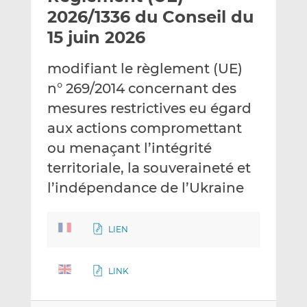
e
g
g
2026/1336 du Conseil du
r
e
e
15 juin 2026
p
r
r
a
s
s
modifiant le règlement (UE)
r
u
u
n° 269/2014 concernant des
e
r
r
m
L
F
mesures restrictives eu égard
a
i
a
aux actions compromettant
i
n
c
ou menaçant l’intégrité
l
k
e
territoriale, la souveraineté et
e
b
d
o
l’indépendance de l’Ukraine
I
o
n
k
LIEN
LINK