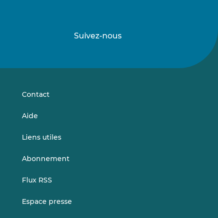
Suivez-nous
Suivez-
Suivez-
nous
nous
sur
sur
LinkedIn
Vimeo
Contact
Aide
Liens utiles
Abonnement
Flux RSS
Espace presse