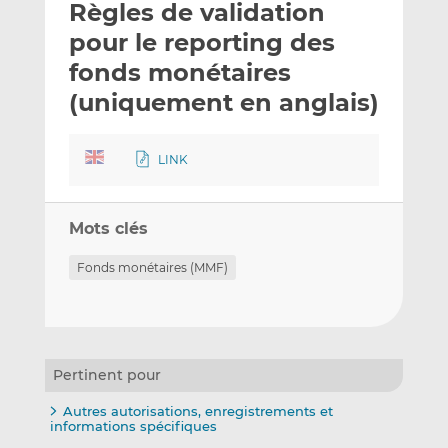
Règles de validation
y
a
a
e
g
g
pour le reporting des
r
e
e
fonds monétaires
p
r
r
(uniquement en anglais)
a
s
s
r
u
u
e
r
r
LINK
m
L
F
a
i
a
i
n
c
Mots clés
l
k
e
e
b
Fonds monétaires (MMF)
d
o
I
o
n
k
Pertinent pour
Autres autorisations, enregistrements et
informations spécifiques