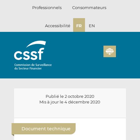
Passer
Professionnels
Consommateurs
au
contenu
Accessibilité
FR
EN
Publié le 2 octobre 2020
Mis à jour le 4 décembre 2020
E
P
P
n
a
a
Document technique
v
r
r
o
t
t