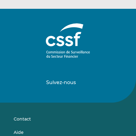
Suivez-nous
Suivez-
Suivez-
nous
nous
sur
sur
LinkedIn
Vimeo
Contact
Aide