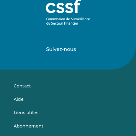
Suivez-nous
Suivez-
Suivez-
nous
nous
sur
sur
LinkedIn
Vimeo
Contact
Aide
Liens utiles
Abonnement