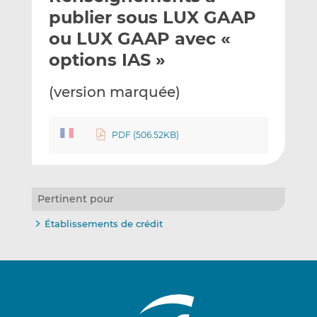
e
g
g
publier sous LUX GAAP
r
e
e
ou LUX GAAP avec «
p
r
r
options IAS »
a
s
s
r
u
u
(version marquée)
e
r
r
m
L
F
a
i
a
PDF (506.52KB)
i
n
c
l
k
e
e
b
d
o
Pertinent pour
I
o
n
k
Établissements de crédit