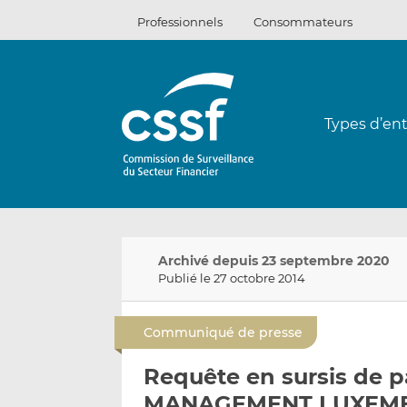
Passer
Professionnels
Consommateurs
au
contenu
Types d’ent
Archivé depuis 23 septembre 2020
Publié le 27 octobre 2014
Communiqué de presse
Requête en sursis de 
MANAGEMENT LUXEMB