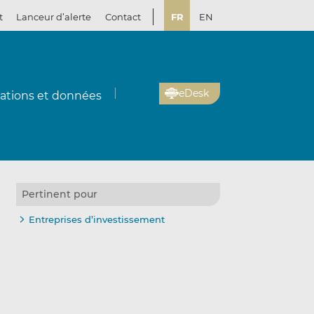
t
Lanceur d’alerte
Contact
FR
EN
eDesk
cations et données
Pertinent pour
Entreprises d’investissement