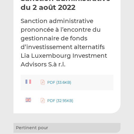
e
g
g
du 2 août 2022
r
e
e
p
r
r
Sanction administrative
a
s
s
prononcée à l’encontre du
r
u
u
gestionnaire de fonds
e
r
r
m
L
F
d’investissement alternatifs
a
i
a
Lia Luxembourg Investment
i
n
c
Advisors S.à r.l.
l
k
e
e
b
d
o
PDF (33.6KB)
I
o
n
k
PDF (32.95KB)
Pertinent pour