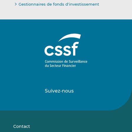
Gestionnaires de fonds d'investissement
Suivez-nous
Suivez-
Suivez-
nous
nous
sur
sur
LinkedIn
Vimeo
Contact