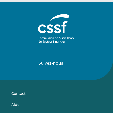
Suivez-nous
Suivez-
Suivez-
nous
nous
sur
sur
LinkedIn
Vimeo
Contact
Aide