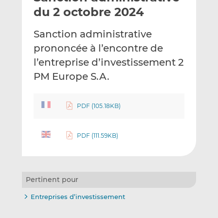
e
g
g
du 2 octobre 2024
r
e
e
p
r
r
Sanction administrative
a
s
s
prononcée à l’encontre de
r
u
u
l’entreprise d’investissement 2
e
r
r
m
L
F
PM Europe S.A.
a
i
a
i
n
c
PDF (105.18KB)
l
k
e
e
b
d
o
PDF (111.59KB)
I
o
n
k
Pertinent pour
Entreprises d’investissement