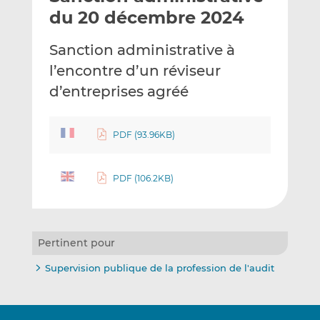
e
g
g
du 20 décembre 2024
r
e
e
p
r
r
Sanction administrative à
a
s
s
l’encontre d’un réviseur
r
u
u
d’entreprises agréé
e
r
r
m
L
F
a
i
a
PDF (93.96KB)
i
n
c
l
k
e
e
b
PDF (106.2KB)
d
o
I
o
n
k
Pertinent pour
Supervision publique de la profession de l'audit