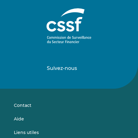
Suivez-nous
Suivez-
Suivez-
nous
nous
sur
sur
LinkedIn
Vimeo
Contact
Aide
Liens utiles