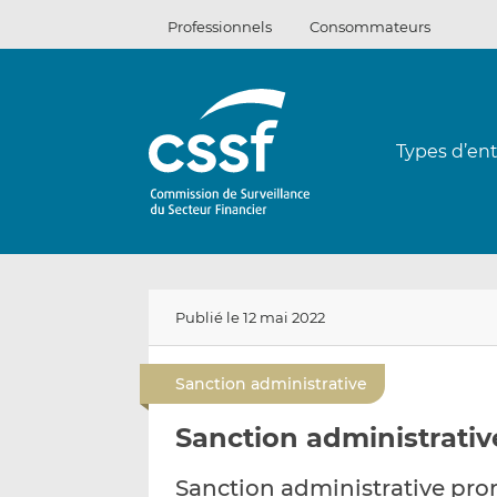
Passer
Professionnels
Consommateurs
au
contenu
Types d’ent
Publié le 12 mai 2022
Sanction administrative
Sanction administrative
Sanction administrative pro