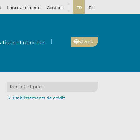
t
Lanceur d’alerte
Contact
FR
EN
eDesk
cations et données
Pertinent pour
Établissements de crédit