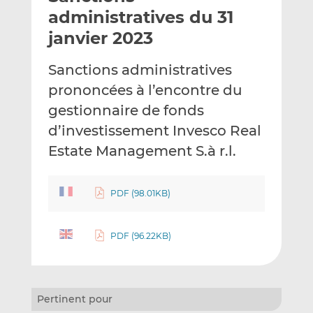
e
g
g
administratives du 31
r
e
e
janvier 2023
p
r
r
a
s
s
Sanctions administratives
r
u
u
prononcées à l’encontre du
e
r
r
m
L
F
gestionnaire de fonds
a
i
a
d’investissement Invesco Real
i
n
c
Estate Management S.à r.l.
l
k
e
e
b
d
o
PDF (98.01KB)
I
o
n
k
PDF (96.22KB)
Pertinent pour