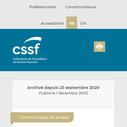
Passer
Professionnels
Consommateurs
au
contenu
Accessibilité
FR
EN
Archivé depuis 23 septembre 2020
Publié le 1 décembre 2000
E
P
P
n
a
a
Communiqué de presse
v
r
r
o
t
t