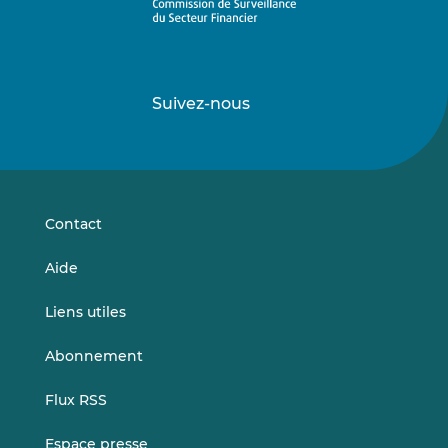
Suivez-nous
Suivez-
Suivez-
nous
nous
sur
sur
LinkedIn
Vimeo
Contact
Aide
Liens utiles
Abonnement
Flux RSS
Espace presse