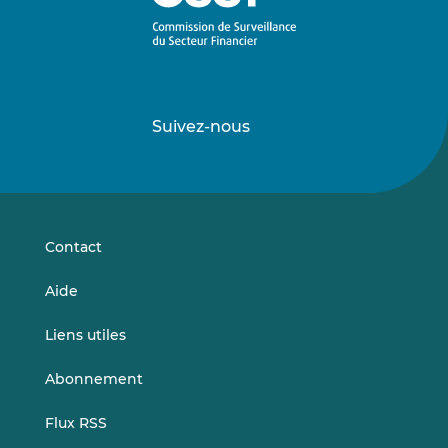
Suivez-nous
Suivez-
Suivez-
nous
nous
sur
sur
LinkedIn
Vimeo
Contact
Aide
Liens utiles
Abonnement
Flux RSS