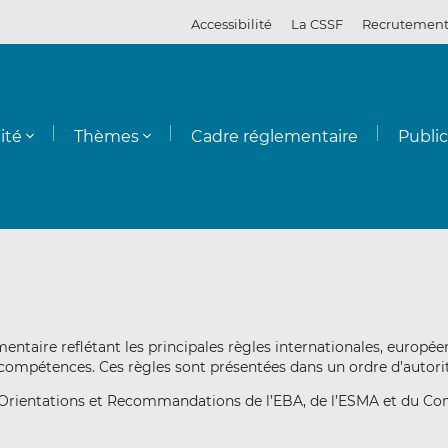
Accessibilité
La CSSF
Recrutemen
ité
Thèmes
Cadre réglementaire
Publi
entaire reflétant les principales règles internationales, europé
 compétences. Ces règles sont présentées dans un ordre d’autori
 Orientations et Recommandations de l’EBA, de l’ESMA et du Com