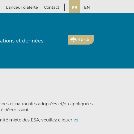
t
Lanceur d’alerte
Contact
FR
EN
eDesk
cations et données
ennes et nationales adoptées et/ou appliquées
té décroissant.
ité mixte des ESA, veuillez cliquer
ici
.