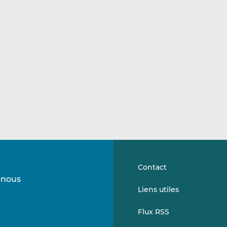
Contact
-nous
Suivez-
Suivez-
Liens utiles
nous
nous
sur
sur
Flux RSS
LinkedIn
Vimeo